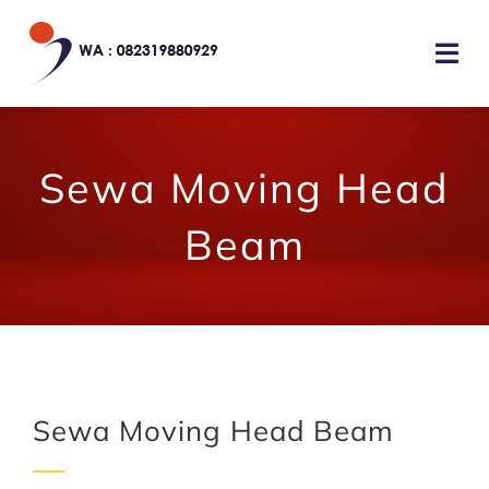
Skip
to
Togg
content
Navi
HOME
Sewa Moving Head
TENTANG KAMI
Beam
JASA LAYANAN
GALERI
KONTAK KAMI
Sewa Moving Head Beam