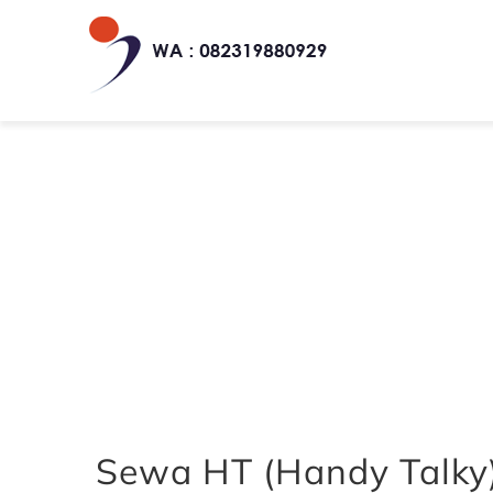
Skip
to
content
H
Sewa HT (Handy Talky