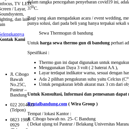
dalam rangka pencegahan penyebaran covid19 ini, adal
Infocus, TV LED,
0
37
C.
Screen / Layar,
Soundsystem,
Bagi yang akan mengadakan acara / event wedding, meet
lighting, dan lain-
punya solusi, dari pada beli yang hanya terpakai sekali 
lain
Sewa Thermogun di bandung
Selengkapnya
Kontak Kami
Untuk
harga sewa thermo gun di bandung
perhari ad
WIRA
Spesifikasi :
GROUP
Thermo gun ini dapat digunakan untuk menguku
BANDUNG
Menggunakan Daya 3 volt ( 2 baterai AA ),
Layar terdapat indikator warna, sesuai dengan ha
Jl. Cibogo
o
Ada 2 pilihan pengukuran suhu yaitu Celcius (C
Bawah
Untuk pengukuran lebih akurat max 3 cm dari ob
No.25C,
Pasteur –
Untuk Konsultasi, Informasi dan pemesanan dapat
Bandung
Rentalbandung.com
( Wira Group )
022 2014635
(Telpon)
Tempat / lokasi Kantor :
Jl. Cibogo bawah no. 25- C Bandung
0823 1988
( Dekat ujung tol Pasteur / Belakang Universitas Maran
0929