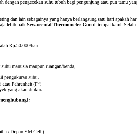
ah dengan pengecekan suhu tubuh bagi pengunjung atau pun tamu yang 
ing dan lain sebagainya yang hanya berlangsung satu hari apakah har
saja lebih baik
Sewa/rental Thermometer Gun
di tempat kami. Selain
alah Rp.50.000/hari
r suhu manusia maupun ruangan/benda,
sil pengukuran suhu,
o
) atau Fahrenheit (F
)
yek yang akan diukur.
 menghubungi :
atha / Depan YM Cell ).