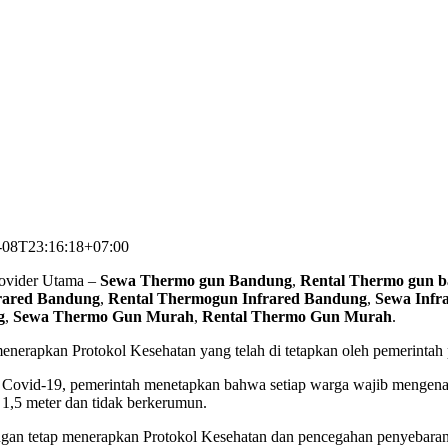
-08T23:16:18+07:00
ovider Utama –
Sewa Thermo gun Bandung
,
Rental Thermo gun 
rared Bandung
,
Rental Thermogun Infrared Bandung
,
Sewa Infr
g
,
Sewa Thermo Gun Murah
,
Rental Thermo Gun Murah
.
menerapkan Protokol Kesehatan yang telah di tetapkan oleh pemerintah 
vid-19, pemerintah menetapkan bahwa setiap warga wajib mengenakan 
l 1,5 meter dan tidak berkerumun.
 tetap menerapkan Protokol Kesehatan dan pencegahan penyebaran berar