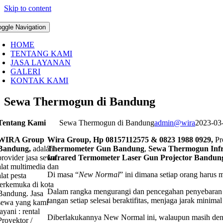
Skip to content
oggle Navigation
HOME
TENTANG KAMI
JASA LAYANAN
GALERI
KONTAK KAMI
Sewa Thermogun di Bandung
Tentang Kami
Sewa Thermogun di Bandung
admin@wira
2023-03
WIRA Group
Wira Group, Hp 08157112575 & 0823 1988 0929,
Pr
Bandung,
adalah
Thermometer Gun Bandung
,
Sewa Thermogun Inf
provider jasa sewa
Infrared Termometer Laser Gun Projector Bandun
alat multimedia dan
Di masa “
New Normal
” ini dimana setiap orang harus 
alat pesta
terkemuka di kota
Dalam rangka mengurangi dan pencegahan penyebaran Co
Bandung. Jasa
tangan setiap selesai beraktifitas, menjaga jarak minima
sewa yang kami
layani : rental
Diberlakukannya New Normal ini, walaupun masih dengan
Proyektor /