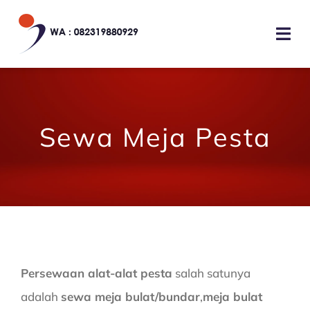
Skip
to
Togg
content
Navi
HOME
Sewa Meja Pesta
TENTANG KAMI
JASA LAYANAN
GALERI
KONTAK KAMI
Persewaan alat-alat pesta
salah satunya
adalah
sewa meja bulat/bundar
,
meja bulat