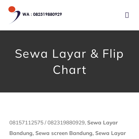
Skip
to
Togg
content
Navi
HOME
Sewa Layar & Flip
TENTANG KAMI
Chart
JASA LAYANAN
GALERI
KONTAK KAMI
08157112575 / 082319880929,
Sewa Layar
Bandung, Sewa screen Bandung, Sewa Layar