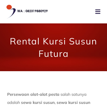
Skip
to
Togg
content
Navi
HOME
Rental Kursi Susun
TENTANG KAMI
Futura
JASA LAYANAN
GALERI
KONTAK KAMI
Persewaan alat-alat pesta
salah satunya
adalah
sewa kursi susun
,
sewa kursi susun