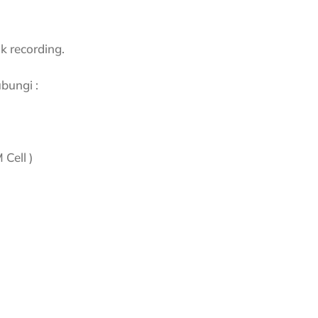
k recording.
bungi :
Cell )